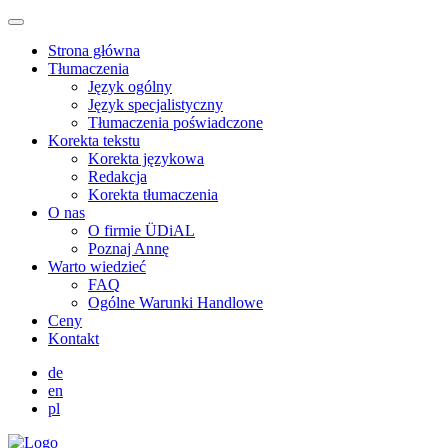
Strona główna
Tłumaczenia
Język ogólny
Język specjalistyczny
Tłumaczenia poświadczone
Korekta tekstu
Korekta językowa
Redakcja
Korekta tłumaczenia
O nas
O firmie ÜDiAL
Poznaj Annę
Warto wiedzieć
FAQ
Ogólne Warunki Handlowe
Ceny
Kontakt
de
en
pl