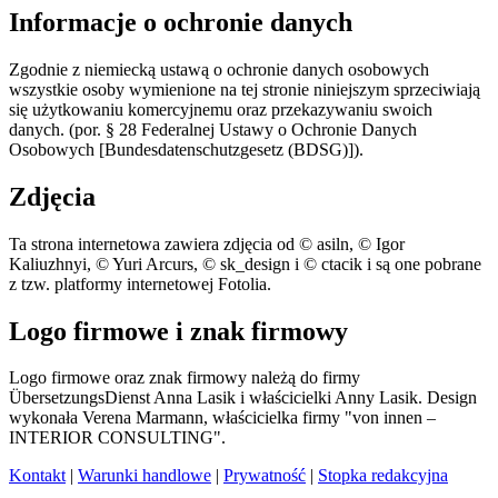
Informacje o ochronie danych
Zgodnie z niemiecką ustawą o ochronie danych osobowych
wszystkie osoby wymienione na tej stronie niniejszym sprzeciwiają
się użytkowaniu komercyjnemu oraz przekazywaniu swoich
danych. (por. § 28 Federalnej Ustawy o Ochronie Danych
Osobowych [Bundesdatenschutzgesetz (BDSG)]).
Zdjęcia
Ta strona internetowa zawiera zdjęcia od © asiln, © Igor
Kaliuzhnyi, © Yuri Arcurs, © sk_design i © ctacik i są one pobrane
z tzw. platformy internetowej Fotolia.
Logo firmowe i znak firmowy
Logo firmowe oraz znak firmowy należą do firmy
ÜbersetzungsDienst Anna Lasik i właścicielki Anny Lasik. Design
wykonała Verena Marmann, właścicielka firmy "von innen –
INTERIOR CONSULTING".
Kontakt
|
Warunki handlowe
|
Prywatność
|
Stopka redakcyjna