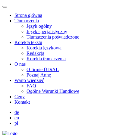
Strona główna
Tłumaczenia
Język ogólny
Język specjalistyczny
Tłumaczenia poświadczone
Korekta tekstu
Korekta językowa
Redakcja
Korekta tłumaczenia
O nas
O firmie ÜDiAL
Poznaj Annę
Warto wiedzieć
FAQ
Ogólne Warunki Handlowe
Ceny
Kontakt
de
en
pl