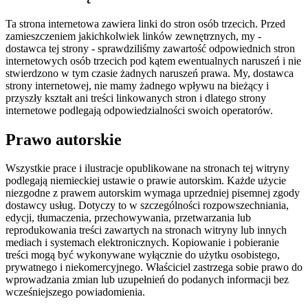
Ta strona internetowa zawiera linki do stron osób trzecich. Przed
zamieszczeniem jakichkolwiek linków zewnętrznych, my -
dostawca tej strony - sprawdziliśmy zawartość odpowiednich stron
internetowych osób trzecich pod kątem ewentualnych naruszeń i nie
stwierdzono w tym czasie żadnych naruszeń prawa. My, dostawca
strony internetowej, nie mamy żadnego wpływu na bieżący i
przyszły kształt ani treści linkowanych stron i dlatego strony
internetowe podlegają odpowiedzialności swoich operatorów.
Prawo autorskie
Wszystkie prace i ilustracje opublikowane na stronach tej witryny
podlegają niemieckiej ustawie o prawie autorskim. Każde użycie
niezgodne z prawem autorskim wymaga uprzedniej pisemnej zgody
dostawcy usług. Dotyczy to w szczególności rozpowszechniania,
edycji, tłumaczenia, przechowywania, przetwarzania lub
reprodukowania treści zawartych na stronach witryny lub innych
mediach i systemach elektronicznych. Kopiowanie i pobieranie
treści mogą być wykonywane wyłącznie do użytku osobistego,
prywatnego i niekomercyjnego. Właściciel zastrzega sobie prawo do
wprowadzania zmian lub uzupełnień do podanych informacji bez
wcześniejszego powiadomienia.