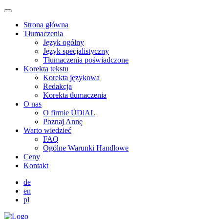
Strona główna
Tłumaczenia
Język ogólny
Język specjalistyczny
Tłumaczenia poświadczone
Korekta tekstu
Korekta językowa
Redakcja
Korekta tłumaczenia
O nas
O firmie ÜDiAL
Poznaj Annę
Warto wiedzieć
FAQ
Ogólne Warunki Handlowe
Ceny
Kontakt
de
en
pl