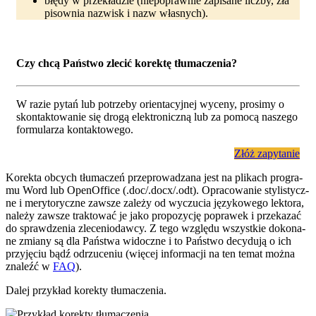
błędy w przekładzie (niepoprawnie zapisane liczby, zła
pisownia nazwisk i nazw własnych).
Czy chcą Pań­stwo zle­cić ko­rek­tę tłu­ma­cze­nia?
W razie py­tań lub po­trzeby orien­ta­cyj­nej wy­ceny, pro­simy o
skon­tak­to­wanie się drogą elek­tro­niczną lub za po­mo­cą na­sze­go
for­mu­la­rza kon­takto­wego.
Złóż zapytanie
Ko­rek­ta ob­cych tłu­ma­czeń prze­pro­wa­dza­na jest na pli­kach pro­gra­
mu Word lub Open­Office (.doc/.docx/.odt). O­pra­co­wa­nie stylis­tycz­
ne i me­ry­to­rycz­ne zaw­sze za­le­ży od wy­czu­cia ję­zy­ko­we­go lek­to­ra,
na­le­ży zaw­sze trak­to­wać je ja­ko pro­po­zyc­ję po­pra­wek i prze­ka­zać
do spraw­dze­nia zle­ce­nio­daw­cy. Z te­go wzglę­du wszyst­kie do­ko­na­
ne zmia­ny są dla Pań­stwa wi­docz­ne i to Pań­stwo de­cy­du­ją o ich
przy­ję­ciu bądź od­rzu­ce­niu (wię­cej in­for­macji na ten te­mat moż­na
zna­leźć w
FAQ
).
Da­lej przy­kład ko­rek­ty tłu­ma­cze­nia.