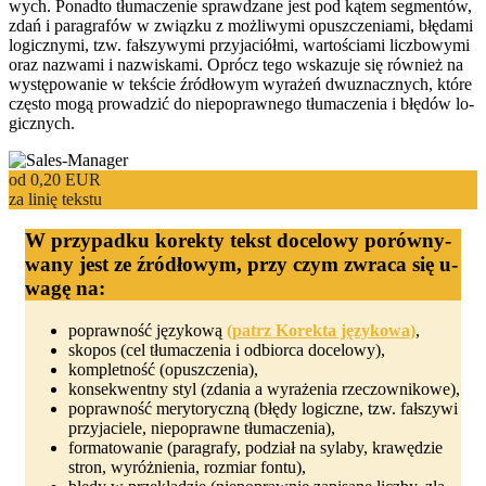
wych. Po­nad­to tłu­ma­cze­nie spraw­dza­ne jest pod ką­tem seg­men­tów,
zdań i pa­ra­gra­fów w związ­ku z mo­żli­wy­mi o­pusz­cze­nia­mi, błę­da­mi
lo­gicz­ny­mi, tzw. fałszy­wy­mi przy­ja­ciół­mi, war­toś­cia­mi licz­bo­wy­mi
o­raz naz­wa­mi i naz­wis­ka­mi. O­prócz te­go wska­zu­je się rów­nież na
wys­tę­po­wa­nie w tekś­cie źród­ło­wym wy­ra­żeń dwu­znacz­nych, któ­re
czę­sto mo­gą pro­wa­dzić do nie­po­praw­ne­go tłu­ma­cze­nia i błę­dów lo­
gicz­nych.
od
0,20
EUR
za linię tekstu
W przy­pad­ku ko­rek­ty tekst do­ce­lo­wy po­rów­ny­
wa­ny jest ze źród­ło­wym, przy czym zwra­ca się u­
wa­gę na:
poprawność językową
(patrz Korekta językowa)
,
skopos (cel tłumaczenia i odbiorca docelowy),
kompletność (opuszczenia),
konsekwentny styl (zdania a wyrażenia rzeczownikowe),
poprawność merytoryczną (błędy logiczne, tzw. fałszywi
przyjaciele, niepoprawne tłumaczenia),
formatowanie (paragrafy, podział na sylaby, krawędzie
stron, wyróżnienia, rozmiar fontu),