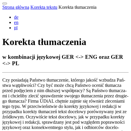
Strona główna
Korekta tekstu
Korekta tłumaczenia
de
en
pl
Ko­rek­ta tłu­ma­czenia
w kom­bi­nacji ję­zy­ko­wej GER <-> ENG oraz GER
<-> PL
Czy po­sia­da­ją Pań­stwo tłu­ma­cze­nie, któ­re­go ja­kość wzbudza Pań­
stwa wątpliwości? Czy być mo­że chcą Pań­stwo oce­nić tłu­ma­cza
przed pod­ję­ciem z nim dłuż­szej współ­pra­cy? Są Pań­stwo tłu­ma­cza­
mi i chcie­li­by zle­cić spraw­dze­nie swo­je­go tłu­ma­cze­nia przez dru­gie­
go tłu­ma­cza? Fir­ma ÜDiAL chęt­nie zaj­mie się rów­nież zle­ce­nia­mi
te­go ty­pu. W prze­ci­wieństwie do korekty językowej i re­dakcji w
przy­pad­ku ko­rek­ty tłu­ma­czeń tekst do­ce­lo­wy po­rów­ny­wa­ny jest ze
źród­ło­wym. Oczy­wiś­cie tekst do­ce­lo­wy, jak w przy­pad­ku korekty
językowej i redakcji, spraw­dza­ny jest pod wzglę­dem po­praw­noś­ci
ję­zy­ko­wej oraz kon­sekwent­ne­go sty­lu, jak i od­bior­ców do­ce­lo­