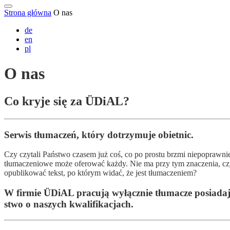
Strona główna
O nas
de
en
pl
O nas
Co kryje się za ÜDiAL?
Serwis tłumaczeń, który dotrzymuje obietnic.
Czy czy­ta­li Pań­stwo cza­sem już coś, co po pros­tu brzmi nie­po­praw­nie
tłu­ma­cze­nio­we mo­że ofe­ro­wać każ­dy. Nie ma przy tym zna­cze­nia, czy 
opu­bli­ko­wać tekst, po któ­rym wi­dać, że jest tłu­ma­cze­niem?
W fir­mie ÜDiAL pra­cu­ją wy­łącz­nie tłu­ma­cze po­sia­da­ją­
stwo o na­szych kwa­li­fi­kac­jach.