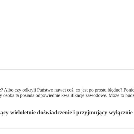
? Al­bo czy od­kry­li Pań­stwo na­wet coś, co jest po pros­tu błęd­ne? Po­ni
o­so­ba ta po­sia­da odpowiednie kwa­li­fi­kacje za­wo­do­we. Mo­że to bu­dzić 
cy wie­lo­let­nie doś­wiad­cze­nie i przyj­mu­ją­cy wy­łącz­nie 