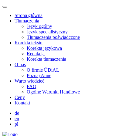
Strona główna
Tłumaczenia
Język ogólny
Język specjalistyczny
Tłumaczenia poświadczone
Korekta tekstu
Korekta językowa
Redakcja
Korekta tłumaczenia
O nas
O firmie ÜDiAL
Poznaj Annę
Warto wiedzieć
FAQ
Ogólne Warunki Handlowe
Ceny
Kontakt
de
en
pl