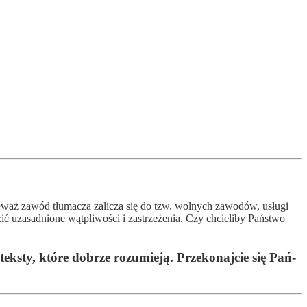
e­waż za­wód tłu­ma­cza za­li­cza się do tzw. wol­nych za­wo­dów, usłu­gi
u­za­sad­nio­ne wąt­pli­woś­ci i zas­trze­że­nia. Czy chcieli­by Pań­stwo
teks­ty, któ­re dob­rze ro­zu­mie­ją. Prze­ko­naj­cie się Pań­